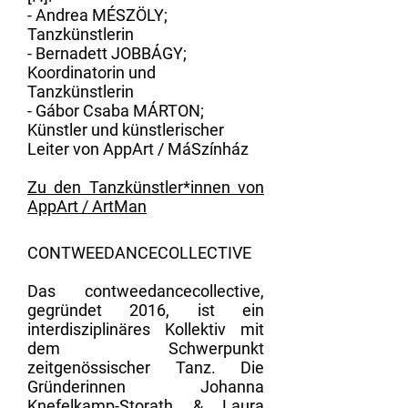
- Andrea MÉSZÖLY;
Tanzkünstlerin
- Bernadett JOBBÁGY;
Koordinatorin und
Tanzkünstlerin
- Gábor Csaba MÁRTON;
Künstler und künstlerischer
Leiter von AppArt / MáSzínház
Zu den Tanzkünstler*innen von
AppArt /
ArtMan
​CONTWEEDANCECOLLECTIVE​
Das contweedancecollective,
gegründet 2016, ist ein
interdisziplinäres Kollektiv mit
dem Schwerpunkt
zeitgenössischer Tanz. Die
Gründerinnen Johanna
Knefelkamp-Storath & Laura