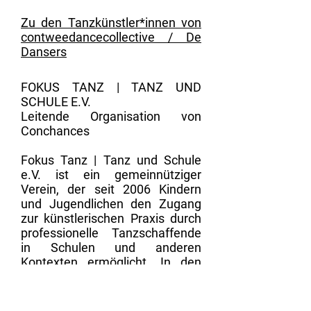
Zu den Tanzkünstler*innen von
contweedancecollective / De
Dansers
FOKUS TANZ | TANZ UND
SCHULE E.V.
Leitende Organisation von
Conchances
Fokus Tanz | Tanz und Schule
e.V. ist ein gemeinnütziger
Verein, der seit 2006 Kindern
und Jugendlichen den Zugang
zur künstlerischen Praxis durch
professionelle Tanzschaffende
in Schulen und anderen
Kontexten ermöglicht. In den
letzten Jahren hat er diese
Kompetenz durch
explore dance
- Tanzproduktionen für junges