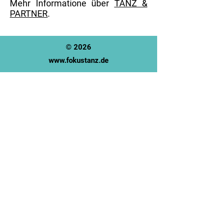
Mehr Informatione über
TANZ &
PARTNER
.
©
2026
www.fokustanz.de
KONTAKT
Fokus Tanz |
Kaiserstraße 46 |
80801
München
info@fokustanz.de
|
+49 (0)89 307 00 238
Perspektivpreis für
zukunftsweisende und kulturpolitische