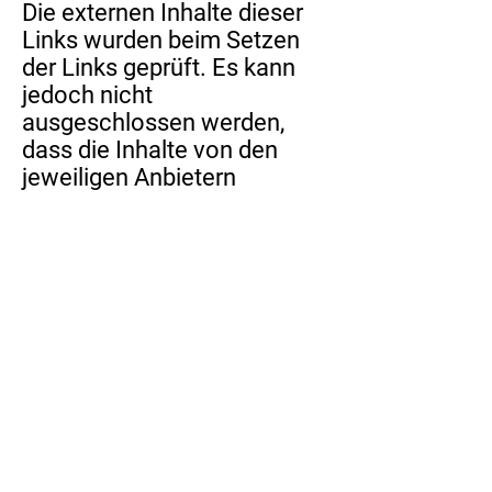
Die externen Inhalte dieser
Links wurden beim Setzen
der Links geprüft. Es kann
jedoch nicht
ausgeschlossen werden,
dass die Inhalte von den
jeweiligen Anbietern
nachträglich verändert
wurden. Sollten Sie
bemerken, dass die Inhalte
der externen Anbieter gegen
geltendes Recht verstoßen,
teilen Sie uns dies bitte mit.
Diese Datenschutzerklärung
gilt nur für Inhalte auf
unseren Servern.